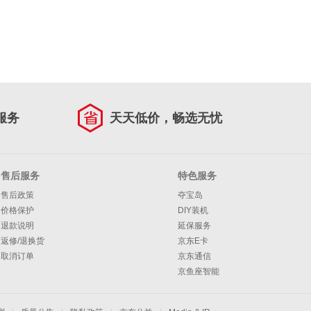
服务
天天低价，畅选无忧
售后服务
特色服务
售后政策
夺宝岛
价格保护
DIY装机
退款说明
延保服务
返修/退换货
京东E卡
取消订单
京东通信
京鱼座智能