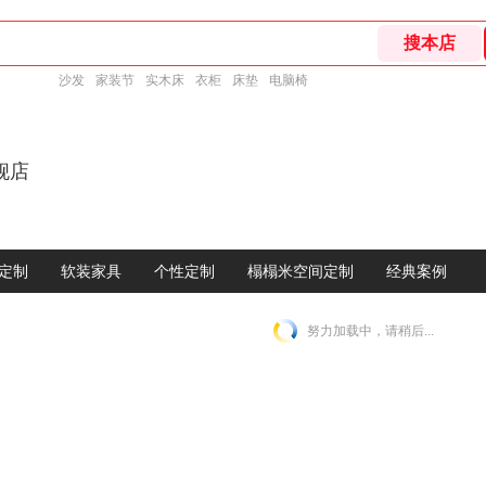
沙发
家装节
实木床
衣柜
床垫
电脑椅
舰店
定制
软装家具
个性定制
榻榻米空间定制
经典案例
努力加载中，请稍后...